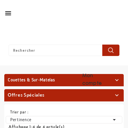

Mon

Couettes & Sur-Matelas
compte
Offres Spéciales

Trier par :

Pertinence
Affichage 1-4 de 4 article(s)