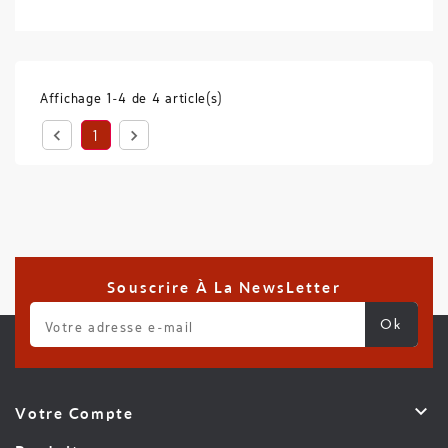
Affichage 1-4 de 4 article(s)


1
Souscrire À La NewsLetter

Votre Compte