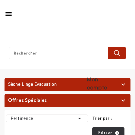

Mon

Sèche Linge Évacuation
compte
Offres Spéciales


Pertinence
Trier par :
Filtrer