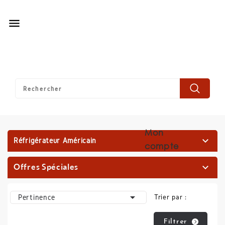

Mon

Réfrigérateur Américain
compte
Offres Spéciales


Pertinence
Trier par :
Filtrer