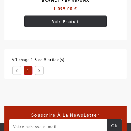
BRANDT - BFM870NX
1 099,00 €
Voir Produit
Affichage 1-5 de 5 article(s)


1
Souscrire À La NewsLetter