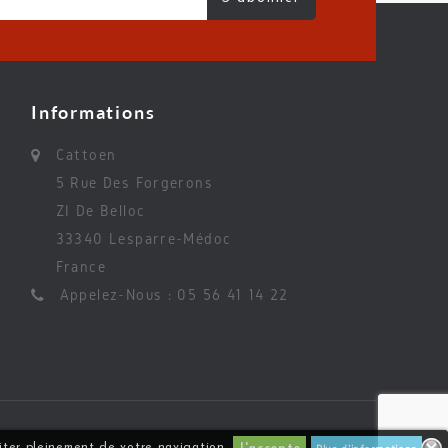
Informations
Cattoen
5 Rue Des Forgerons
ZI De Belloc
33340 Lesparre-Médoc
France
Appelez-Nous :
05 56 41 14 22
fiter pleinement de votre navigation.