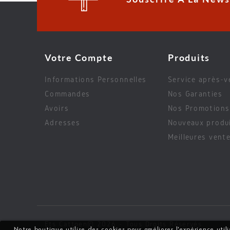
Votre Compte
Produits
Informations Personnelles
Service après-v
Commandes
Nos Garanties
Avoirs
Nos Promotions
Adresses
Nouveaux produ
Meilleures vent
Ets Cattoen© 2026 - Tous Droits Réservés
Notre boutique utilise des cookies pour améliorer l'expérience uti