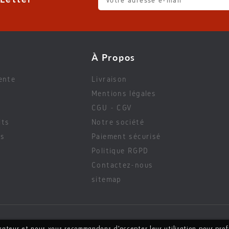
À Propos
ente
Livraison
Mentions légales
CGU - CGV
its
Notre société
es
Paiement sécurisé
Politique RGPD
Contactez-nous
sitemap
lisateur et nous vous recommandons d'accepter leur utilisation pour pro