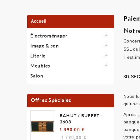
Paiem
Accueil
Notre
Électroménager

Concern
Image & son

SSL qui
Literie

il est 
Meubles

Salon
3D SE
Nous lu
Offres Spéciales
qu'une c
Après l
BAHUT / BUFFET -
3608
banque.
banque,
1 390,00 €
votre p
1 790,00 €