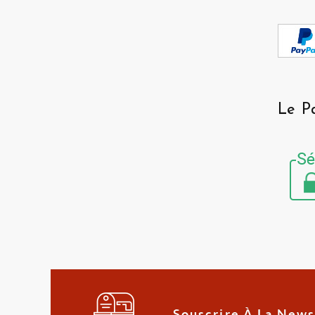
Le P
Souscrire À La News