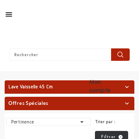

Mon

Lave Vaisselle 45 Cm
compte
Offres Spéciales


Pertinence
Trier par :
Filtrer