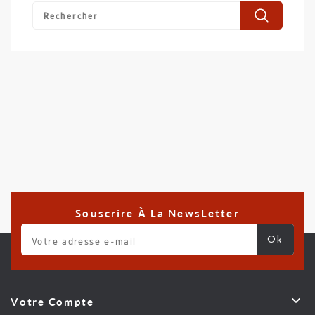
Souscrire À La NewsLetter

Votre Compte