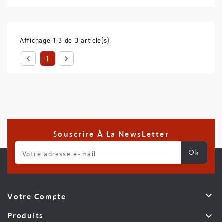
Affichage 1-3 de 3 article(s)


1
Souscrire À La NewsLetter

Votre Compte

Produits