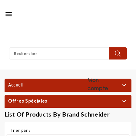

Mon

Accueil
compte
Offres Spéciales

List Of Products By Brand Schneider
Trier par :