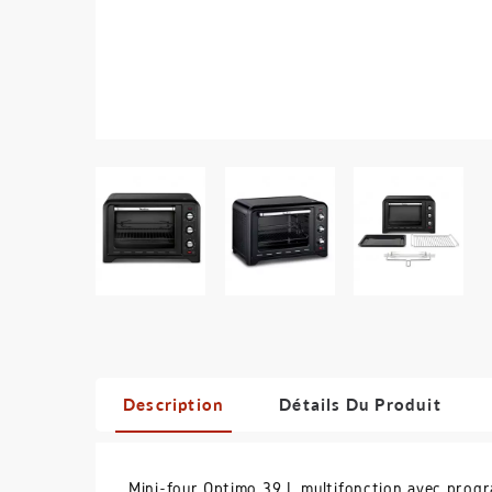
Description
Détails Du Produit
Mini-four Optimo 39 L multifonction avec progra