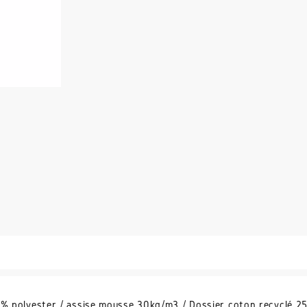
00% polyester / assise mousse 30kg/m3 / Dossier coton recyclé 