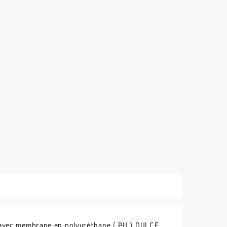
 avec membrane en polyuréthane ( PU ) DULCE