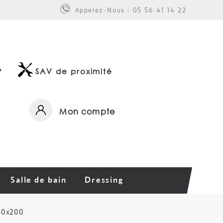
Appelez-Nous :
05 56 41 14 22
*
SAV de proximité
Mon compte
Salle de bain
Dressing
80x200