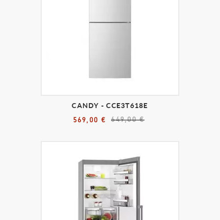
CANDY - CCE3T618E
649,00 €
569,00 €