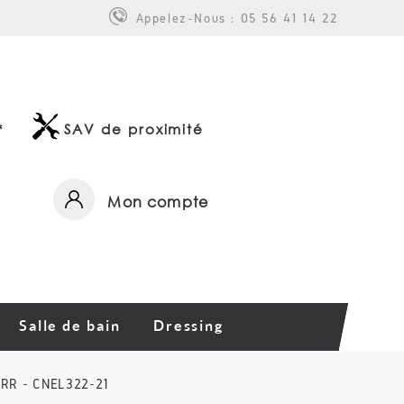
Appelez-Nous :
05 56 41 14 22
*
SAV de proximité
Mon compte
Salle de bain
Dressing
RR - CNEL322-21