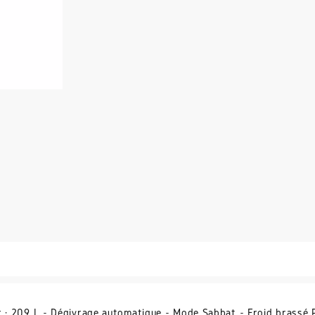
ur : 209 L - Dégivrage automatique - Mode Sabbat - Froid brassé